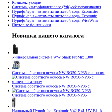
Комплектующие
Системы ультрафиолетового (УФ)-обеззараживания
Пурифайеры - автоматы питьевой воды Ecomaster
Пурифайеры - автоматы питьевой воды Ecotronic
Пурифайеры - автоматы питьевой воды WiseWater
Питьевые фонтанчики
Новинки
нашего каталога
Универсальная система WW Shark ProMix 1300
Система обратного осмоса NW RO50-NP35 с насосом
Система обратного осмоса NW RO50-NP36 с...
Система обратного осмоса NW RO50-NP35
Напольный Пурифайер Ecotronic V42-R4L UV Black