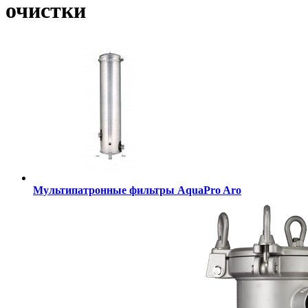
очистки
Мультипатронные фильтры AquaPro Aro