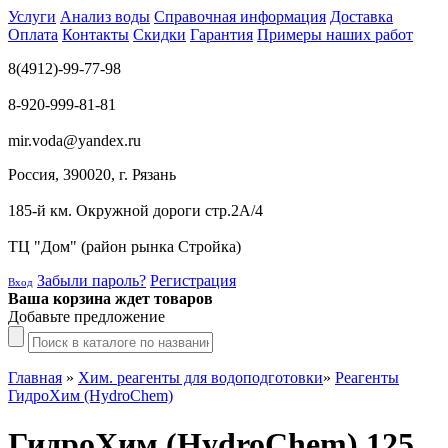
Услуги
Анализ воды
Справочная информация
Доставка
Оплата
Контакты
Скидки
Гарантия
Примеры наших работ
8(4912)-99-77-98
8-920-999-81-81
mir.voda@yandex.ru
Россия, 390020, г. Рязань
185-й км. Окружной дороги стр.2А/4
ТЦ "Дом" (район рынка Стройка)
Забыли пароль?
Регистрация
Вход
Ваша корзина ждет товаров
Добавьте предложение
Главная
»
Хим. реагенты для водоподготовки
»
Реагенты
ГидроХим (HydroChem)
ГидроХим (HydroChem) 125