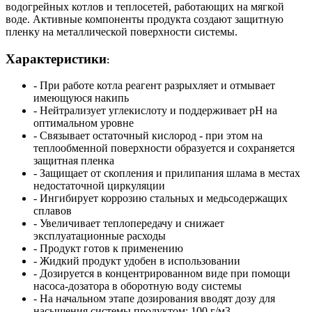
водогрейных котлов и теплосетей, работающих на мягкой
воде. Активные компоненты продукта создают защитную
пленку на металлической поверхности системы.
Характеристики
:
- При работе котла реагент разрыхляет и отмывает
имеющуюся накипь
- Нейтрализует углекислоту и поддерживает рН на
оптимальном уровне
- Связывает остаточный кислород - при этом на
теплообменной поверхности образуется и сохраняется
защитная пленка
- Защищает от скопления и прилипания шлама в местах
недостаточной циркуляции
- Ингибирует коррозию стальных и медьсодержащих
сплавов
- Увеличивает теплопередачу и снижает
эксплуатационные расходы
- Продукт готов к применению
- Жидкий продукт удобен в использовании
- Дозируется в концентрированном виде при помощи
насоса-дозатора в оборотную воду системы
- На начальном этапе дозирования вводят дозу для
насыщения системы продуктом: 100 г/м
3