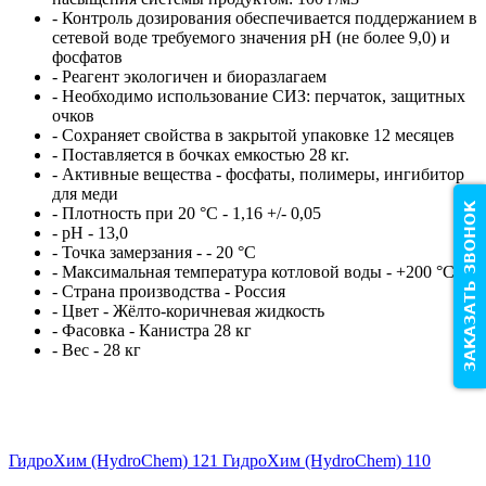
- Контроль дозирования обеспечивается поддержанием в
сетевой воде требуемого значения рН (не более 9,0) и
фосфатов
- Реагент экологичен и биоразлагаем
- Необходимо использование СИЗ: перчаток, защитных
очков
- Cохраняет свойства в закрытой упаковке 12 месяцев
- Поставляется в бочках емкостью 28 кг.
-
Активные вещества -
фосфаты, полимеры, ингибитор
для меди
ЗАКАЗАТЬ ЗВОНОК
-
Плотность при 20 °С -
1,16 +/- 0,05
-
рН -
13,0
-
Точка замерзания -
- 20 °С
-
Максимальная температура котловой воды -
+200 °С
-
Страна производства -
Россия
-
Цвет -
Жёлто-коричневая жидкость
-
Фасовка -
Канистра 28 кг
- Вес - 28 кг
ГидроХим (HydroChem) 121
ГидроХим (HydroChem) 110