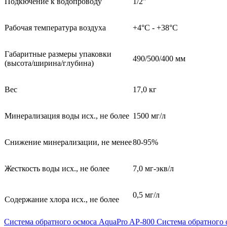
Подкючение к водопроводу
1/2"
Рабочая температура воздуха
+4°С - +38°С
Габаритные размеры упаковки
490/500/400 мм
(высота/ширина/г
лубина)
Вес
17,0 кг
Минерализация воды исх., не более
1500 мг/л
Снижение минерализации, не менее
80-95%
Жесткость воды исх., не более
7,0 мг-экв/л
0,5 мг/л
Содержание хлора исх., не более
Система обратного осмоса AquaPro AP-800
Система обратного 