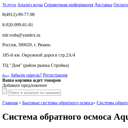
Услуги
Анализ воды
Справочная информация
Доставка
Оплата
8(4912)-99-77-98
8-920-999-81-81
mir.voda@yandex.ru
Россия, 390020, г. Рязань
185-й км. Окружной дороги стр.2А/4
ТЦ "Дом" (район рынка Стройка)
Забыли пароль?
Регистрация
Вход
Ваша корзина ждет товаров
Добавьте предложение
Главная
»
Бытовые системы обратного осмоса
»
Системы обратн
Система обратного осмоса Aq