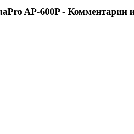
uaPro AP-600P -
Комментарии 