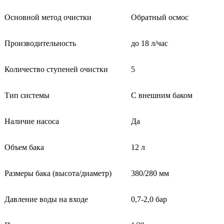
Основной метод очистки
Обратный осмос
Производительнос
ть
до 18 л/
час
Количество ступеней очистки
5
Тип системы
С внешним баком
Наличие насоса
Да
Объем бака
12 л
Размеры бака (высота/диаметр)
380/280 мм
Давление воды на входе
0,7-2,0 бар