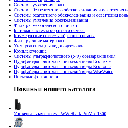
Системы умягчения воды
Системы безреагентного обезжелезивания и осветления 
Системы реагентного обезжелезивания и осветления вод
Системы умягчения-обезжелезивания
Фильтры механической очистки
Бытовые системы обратного осмоса
Коммерческие системы обратного осмоса
Фильтрующие материалы
Хим. реагенты для водоподготовки
Комплектующие
Системы ультрафиолетового (УФ)-обеззараживания
Пурифайеры - автоматы питьевой воды Ecomaster
Пурифайеры - автоматы питьевой воды Ecotronic
Пурифайеры - автоматы питьевой воды WiseWater
Питьевые фонтанчики
Новинки
нашего каталога
Универсальная система WW Shark ProMix 1300