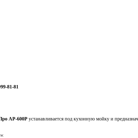
999-81-81
Про АР-600Р
устанавливается под кухонную мойку и предназнач
ти: