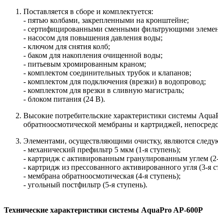
Поставляется в сборе и комплектуется:
- пятью колбами, закрепленными на кронштейне;
- сертифицированны
ми сменными фильтрующими элемент
- насосом для повышения давления воды;
- ключом для снятия колб;
- баком для накопления очищенной воды;
- питьевым хромированным краном;
- комплектом соединительных трубок и клапанов;
- комплектом для подключения (врезки) в водопровод;
- комплектом для врезки в сливную магистраль;
- блоком питания (24 В).
Высокие потребительские характеристики системы Aqua
обратноосмотичес
кой мембраны и картриджей, непосред
Элементами, осуществляющими очистку, являются след
- механический префильтр 5 мкм (1-я ступень);
- картридж с активированным гранулированным углем (2-
- картридж из прессованного активированного угля (3-я с
- мембрана обратноосмотичес
кая (4-я ступень);
- угольный постфильтр (5-я ступень).
Технические характеристики системы AquaPro AP-600P