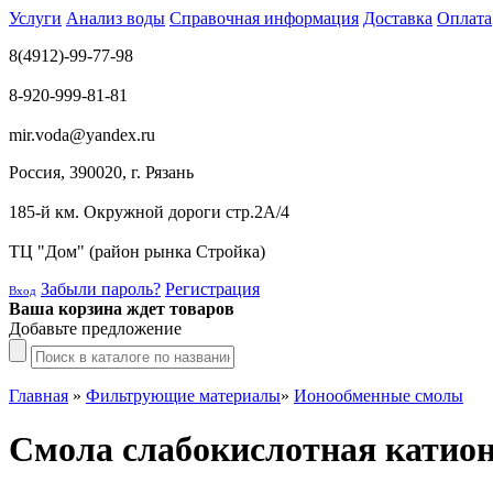
Услуги
Анализ воды
Справочная информация
Доставка
Оплата
8(4912)-99-77-98
8-920-999-81-81
mir.voda@yandex.ru
Россия, 390020, г. Рязань
185-й км. Окружной дороги стр.2А/4
ТЦ "Дом" (район рынка Стройка)
Забыли пароль?
Регистрация
Вход
Ваша корзина ждет товаров
Добавьте предложение
Главная
»
Фильтрующие материалы
»
Ионообменные смолы
Смола слабокислотная катио