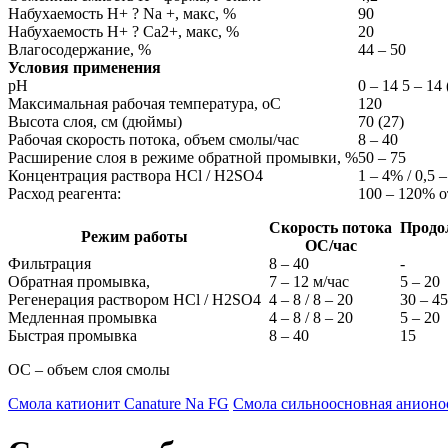
Набухаемость H+ ? Na +, макс, %
90
Набухаемость H+ ? Сa2+, макс, %
20
Влагосодержание, %
44 – 50
Условия применения
рН
0 – 14 5 – 14
Максимальная рабочая температура, оС
120
Высота слоя, см (дюймы)
70 (27)
Рабочая скорость потока, объем смолы/час
8 – 40
Расширение слоя в режиме обратной промывки, %
50 – 75
Концентрация раствора HCl / H2SO4
1 – 4% / 0,5 
Расход реагента:
100 – 120% о
Скорость потока
Продол
Режим работы
ОС/час
Фильтрация
8 – 40
-
Обратная промывка,
7 – 12 м/час
5 – 20
Регенерация раствором HCl / H2SO4
4 – 8 / 8 – 20
30 – 45
Медленная промывка
4 – 8 / 8 – 20
5 – 20
Быстрая промывка
8 – 40
15
ОС – объем слоя смолы
Смола катионит Canature Na FG
Смола сильноосновная анионо