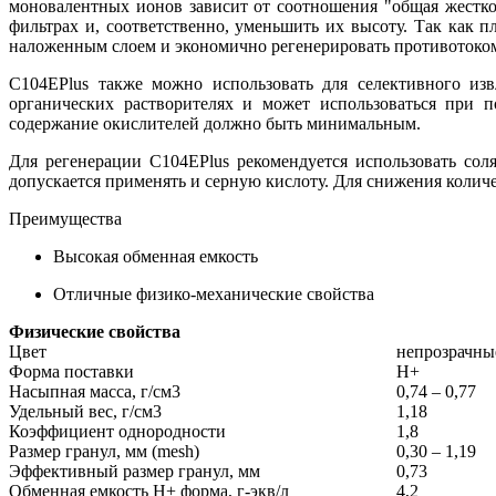
моновалентных ионов зависит от соотношения "общая жестк
фильтрах и, соответственно, уменьшить их высоту. Так как п
наложенным слоем и экономично регенерировать противотоко
С104
EPlus
также можно использовать для селективного изв
органических растворителях и может использоваться при 
содержание окислителей должно быть минимальным.
Для регенерации С104
EPlus
рекомендуется использовать сол
допускается применять и серную кислоту. Для снижения коли
Преимущества
Высокая обменная емкость
Отличные физико-механические свойства
Физические свойства
Цвет
непрозрачны
Форма поставки
Н+
Насыпная масса, г/см3
0,74 – 0,77
Удельный вес, г/см3
1,18
Коэффициент однородности
1,8
Размер гранул, мм (mesh)
0,30 – 1,19
Эффективный размер гранул, мм
0,73
Обменная емкость Н+ форма, г-экв/л
4,2