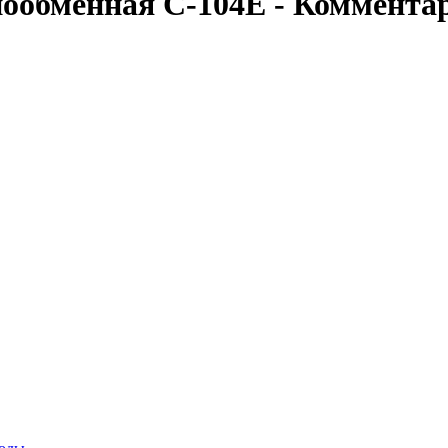
ообменная C-104E -
Комментар