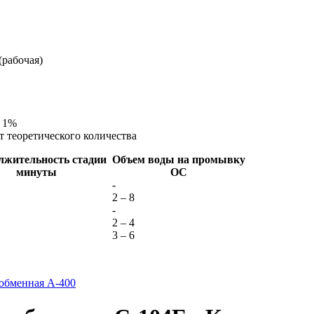
 (рабочая)
– 1%
т теоретического количества
жительность стадии
Объем воды на промывку
минуты
ОС
-
2 – 8
-
2 – 4
3 – 6
обменная A-400