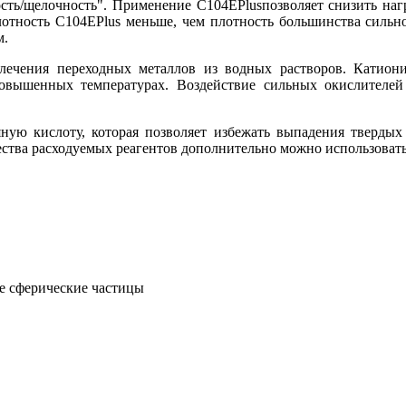
ость/щелочность". Применение С104
EPlus
позволяет снизить на
лотность С104
EPlus
меньше, чем плотность большинства сильно
м.
лечения переходных металлов из водных растворов. Катиони
повышенных температурах. Воздействие сильных окислителе
яную кислоту, которая позволяет избежать выпадения твердых
чества расходуемых реагентов дополнительно можно использоват
е сферические частицы