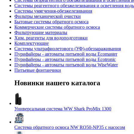
Системы безреагентного обезжелезивания и осветления 
Системы реагентного обезжелезивания и осветления вод
Системы умягчения-обезжелезивания
Фильтры механической очистки
Бытовые системы обратного осмоса
Коммерческие системы обратного осмоса
Фильтрующие материалы
Хим. реагенты для водоподготовки
Комплектующие
Системы ультрафиолетового (УФ)-обеззараживания
Пурифайеры - автоматы питьевой воды Ecomaster
Пурифайеры - автоматы питьевой воды Ecotronic
Пурифайеры - автоматы питьевой воды WiseWater
Питьевые фонтанчики
Новинки
нашего каталога
Универсальная система WW Shark ProMix 1300
Система обратного осмоса NW RO50-NP35 с насосом